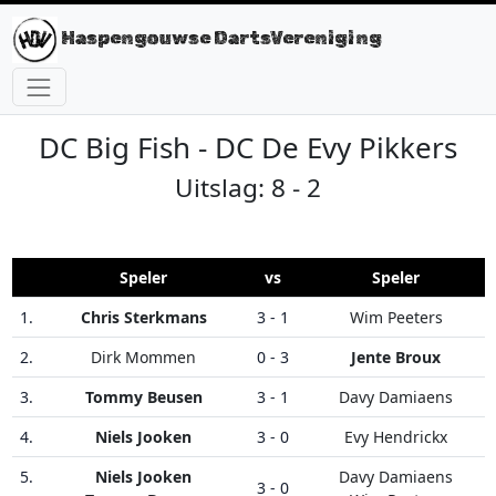
Haspengouwse DartsVereniging
DC Big Fish - DC De Evy Pikkers
Uitslag: 8 - 2
Speler
vs
Speler
1.
Chris Sterkmans
3 - 1
Wim Peeters
2.
Dirk Mommen
0 - 3
Jente Broux
3.
Tommy Beusen
3 - 1
Davy Damiaens
4.
Niels Jooken
3 - 0
Evy Hendrickx
5.
Niels Jooken
Davy Damiaens
3 - 0