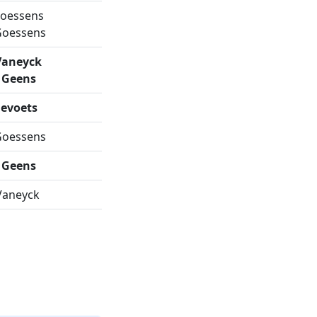
oessens
Goessens
Vaneyck
 Geens
levoets
Goessens
 Geens
Vaneyck