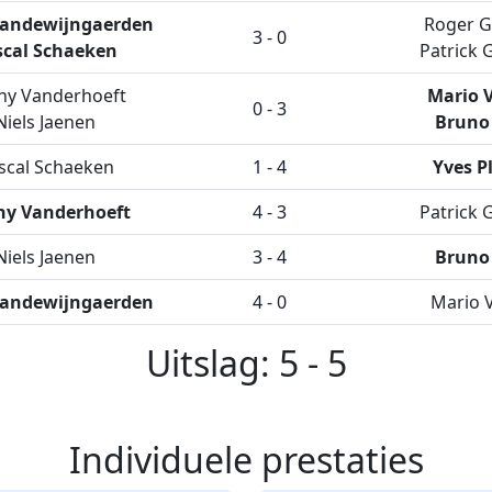
Vandewijngaerden
Roger G
3 - 0
scal Schaeken
Patrick 
ny Vanderhoeft
Mario 
0 - 3
Niels Jaenen
Bruno
scal Schaeken
1 - 4
Yves P
y Vanderhoeft
4 - 3
Patrick 
Niels Jaenen
3 - 4
Bruno
Vandewijngaerden
4 - 0
Mario 
Uitslag: 5 - 5
Individuele prestaties