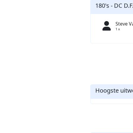
180's - DC D.F
Steve 
1 x
Hoogste uitwo