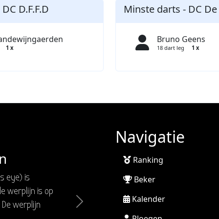
- DC D.F.F.D
Minste darts - DC De
Vandewijngaerden
Bruno Geens
1 x
18 dart leg
1 x
Navigatie
n
Ranking
s eye) is
Beker
e werplijn is op
Kalender
 De werplijn
Next
Ploegen