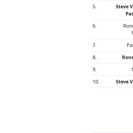
5.
Steve 
Pa
6.
Ron
7.
Pa
8.
Ronn
9.
10.
Steve 