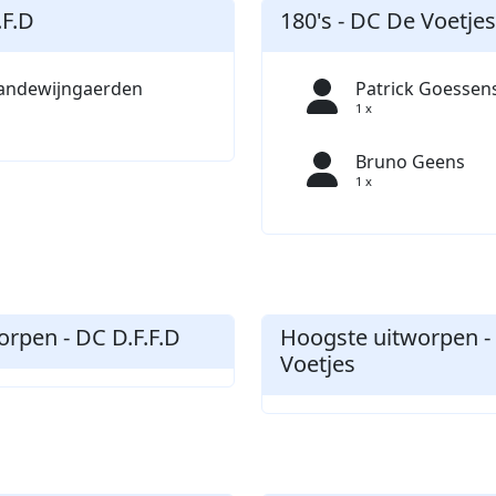
.F.D
180's - DC De Voetjes
Vandewijngaerden
Patrick Goessen
1 x
Bruno Geens
1 x
rpen - DC D.F.F.D
Hoogste uitworpen -
Voetjes