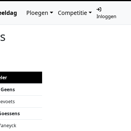
Help
eeldag
Ploegen
Competitie
Inloggen
es
ler
 Geens
levoets
Goessens
Vaneyck