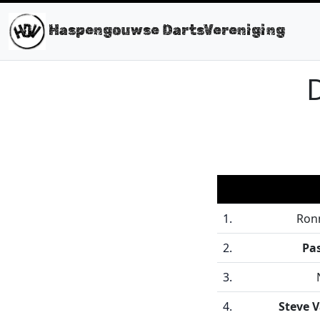
Haspengouwse DartsVereniging
D
1.
Ron
2.
Pa
3.
4.
Steve 