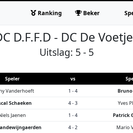
Ranking
Beker
Sp
C D.F.F.D - DC De Voetj
Uitslag: 5 - 5
Speler
vs
Spe
ny Vanderhoeft
1 - 4
Bruno
scal Schaeken
4 - 3
Yves P
Niels Jaenen
1 - 4
Patrick 
Vandewijngaerden
4 - 2
Mario 