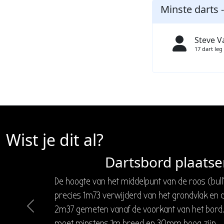
Minste darts 
Steve 
17 dart leg
Wist je dit al?
Dartsbord plaatse
De hoogte van het middelpunt van de roos (bull'
precies 1m73 verwijderd van het grondvlak en d
2m37 gemeten vanaf de voorkant van het bord.
Previous
moet minstens 1m breed en 30mm hoog zijn.