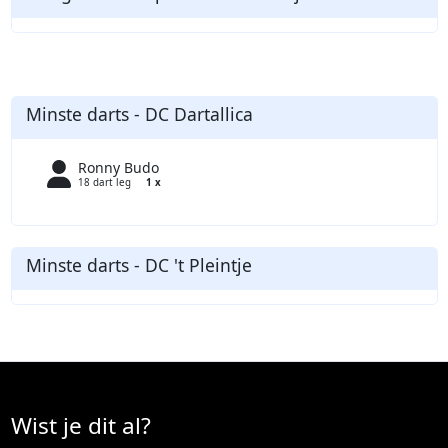
Minste darts - DC Dartallica
Ronny Budo
18 dart leg
1 x
Minste darts - DC 't Pleintje
Wist je dit al?