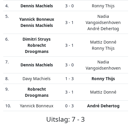
4.
Dennis Machiels
3 - 0
Ronny Thijs
5.
Nadia
Yannick Bonneux
3 - 1
Vangoidsenhoven
Dennis Machiels
André Dehertog
6.
Dimitri Struys
Mattiz Donné
Robrecht
3 - 1
Ronny Thijs
Droogmans
7.
Nadia
Dennis Machiels
3 - 0
Vangoidsenhoven
8.
Davy Machiels
1 - 3
Ronny Thijs
9.
Robrecht
3 - 1
Mattiz Donné
Droogmans
10.
Yannick Bonneux
0 - 3
André Dehertog
Uitslag: 7 - 3