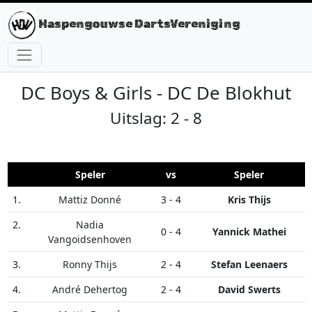
Haspengouwse DartsVereniging
DC Boys & Girls - DC De Blokhut
Uitslag: 2 - 8
Speler
vs
Speler
1.
Mattiz Donné
3 - 4
Kris Thijs
2.
Nadia
0 - 4
Yannick Mathei
Vangoidsenhoven
3.
Ronny Thijs
2 - 4
Stefan Leenaers
4.
André Dehertog
2 - 4
David Swerts